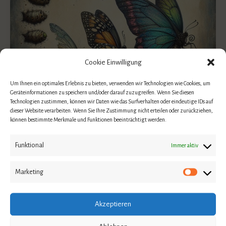
Cookie Einwilligung
Um Ihnen ein optimales Erlebnis zu bieten, verwenden wir Technologien wie Cookies, um
Geräteinformationen zu speichern und/oder darauf zuzugreifen. Wenn Sie diesen
Technologien zustimmen, können wir Daten wie das Surfverhalten oder eindeutige IDs auf
dieser Website verarbeiten. Wenn Sie Ihre Zustimmung nicht erteilen oder zurückziehen,
Allgemein
können bestimmte Merkmale und Funktionen beeinträchtigt werden.
Warum suchen Menschen im Außen, was sie nur
Funktional
Immer aktiv
in sich selbst finden können?
Theresa
|
8. Januar 2025
|
Kommentar verfassen
Marketing
Als Traumatherapeutin und Coachin für
Persönlichkeitsentwicklung begegne ich immer
Akzeptieren
wieder Menschen, die im Außen nach Erfüllung