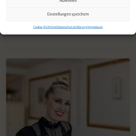
Ablehnen
und Frieden suchen. Wir
,
,
inneres Wachstum
Persönlichkeitsentfaltung
Einstellungen speichern
,
,
,
Persönlichkeitsentwicklung
Selbstheilung
Selbstwertgefühl
Cookie-Richtlinie
Datenschutzerklärung
Impressum
,
,
Stress
Therapieprozess
traumasensibel