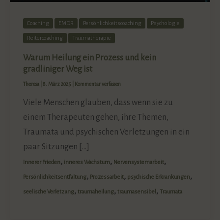
Coaching
EMDR
Persönlichkeitscoaching
Psychologie
Reitercoaching
Traumatherapie
Warum Heilung ein Prozess und kein
gradliniger Weg ist
Theresa
|
8. März 2025
|
Kommentar verfassen
Viele Menschen glauben, dass wenn sie zu
einem Therapeuten gehen, ihre Themen,
Traumata und psychischen Verletzungen in ein
paar Sitzungen […]
,
,
,
Innerer Frieden
inneres Wachstum
Nervensystemarbeit
,
,
,
Persönlichkeitsentfaltung
Prozessarbeit
psychische Erkrankungen
,
,
,
seelische Verletzung
traumaheilung
traumasensibel
Traumata