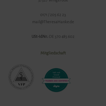
37327 Wingerode
0171 / 205 62 23
mail@TheresaHanke.de
USt-IdNr.:
DE 370 485 602
Mitgliedschaft