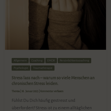
Allgemein
Coaching
EMDR
Persönlichkeitscoaching
Psychologie
Traumatherapie
Stress lass nach – warum so viele Menschen an
chronischen Stress leiden.
Theresa
|
18. Januar 2025
|
Kommentar verfassen
Fühlst Du Dich häufig gestresst und
überfordert? Stress ist zu einem alltäglichen