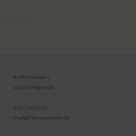
Riethchaussee 1
37327 Wingerode
0171 / 205 62 23
mail@TheresaHanke.de