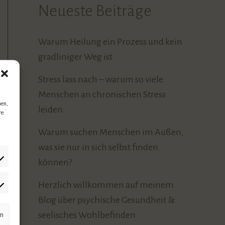
Neueste Beiträge
Warum Heilung ein Prozess und kein
gradliniger Weg ist
Stress lass nach – warum so viele
Menschen an chronischen Stress
men,
leiden.
re
Warum suchen Menschen im Außen,
was sie nur in sich selbst finden
können?
Herzlich willkommen auf meinem
Blog über psychische Gesundheit &
seelisches Wohlbefinden
rn