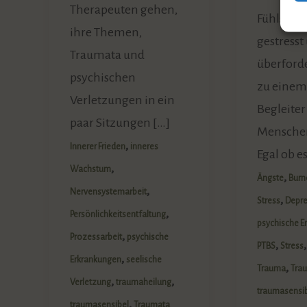
Therapeuten gehen,
Fühlst Du
ihre Themen,
gestresst
Traumata und
überforder
psychischen
zu einem 
Verletzungen in ein
Begleiter 
paar Sitzungen […]
Mensche
,
Innerer Frieden
inneres
Egal ob e
,
Wachstum
,
Ängste
Burn
,
Nervensystemarbeit
,
Stress
Depr
,
Persönlichkeitsentfaltung
psychische E
,
Prozessarbeit
psychische
,
PTBS
Stress
,
Erkrankungen
seelische
,
Trauma
Tra
,
,
Verletzung
traumaheilung
traumasensi
,
traumasensibel
Traumata