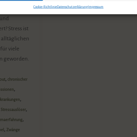
Cookie-Richtlinie
Datenschutzerklärung
Impressum
 Dich häufig
 und
t? Stress ist
alltäglichen
für viele
n geworden.
s
,
out
chronischer
,
essionen
,
rkrankungen
,
,
Stressauslöser
,
umaerfahrung
,
bel
Zwänge