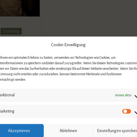
Coaching
Cookie Einwilligung
eitscoaching
hnen ein optimales Erlebnis zu bieten, verwenden wir Technologien wie Cookies, um
e
äteinformationen zu speichern und/oder darauf zuzugreifen. Wenn Sie diesen Technologien zustim
en wir Daten wie das Surfverhalten oder eindeutige IDs auf dieser Website verarbeiten. Wenn Sie Ih
apie
timmung nicht erteilen oder zurückziehen, können bestimmte Merkmale und Funktionen
inträchtigt werden.
s nach –
 viele
unktional
Immer aktiv
n an
en Stress
arketing
 Januar 2025
|
Akzeptieren
Ablehnen
Einstellungen speiche
erfassen