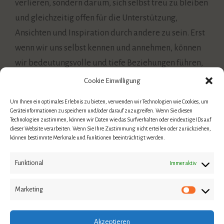
verlieren, sondern darum, sich selbst treu zu bleiben
und gleichzeitig offen für die Unterstützung,
Ansichten und Inspiration durch andere zu sein. Erst
wenn wir uns selbst kennen und annehmen, können
wir bedeutungsvolle und tiefe Beziehungen führen,
in denen jeder seinen Raum einnehmen kann, ohne
Cookie Einwilligung
den anderen dabei zu verdrängen.
Um Ihnen ein optimales Erlebnis zu bieten, verwenden wir Technologien wie Cookies, um
Geräteinformationen zu speichern und/oder darauf zuzugreifen. Wenn Sie diesen
Technologien zustimmen, können wir Daten wie das Surfverhalten oder eindeutige IDs auf
Ei
nladung zur Selbstfindung
dieser Website verarbeiten. Wenn Sie Ihre Zustimmung nicht erteilen oder zurückziehen,
können bestimmte Merkmale und Funktionen beeinträchtigt werden.
Als Traumatherapeutin und Coachin biete ich Dir
Funktional
Immer aktiv
Unterstützung auf der Reise zu Dir selbst an. Meine
Begleitung kann Dir dabei helfen, Dich Deinen
Marketing
Verletzungen zu stellen, Deine inneren Themen zu
bearbeiten und Dein Potential zu entfalten.
Akzeptieren