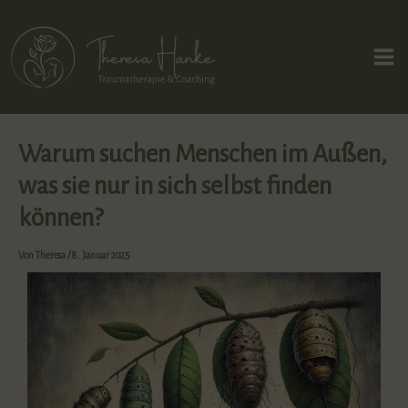
Zum
Post
Ma
Inhalt
navigation
Me
springen
Warum suchen Menschen im Außen,
was sie nur in sich selbst finden
können?
Von
Theresa
/
8. Januar 2025