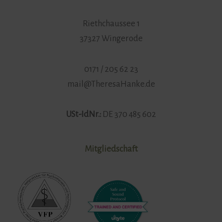
Riethchaussee 1
37327 Wingerode
0171 / 205 62 23
mail@TheresaHanke.de
USt-IdNr.:
DE 370 485 602
Mitgliedschaft