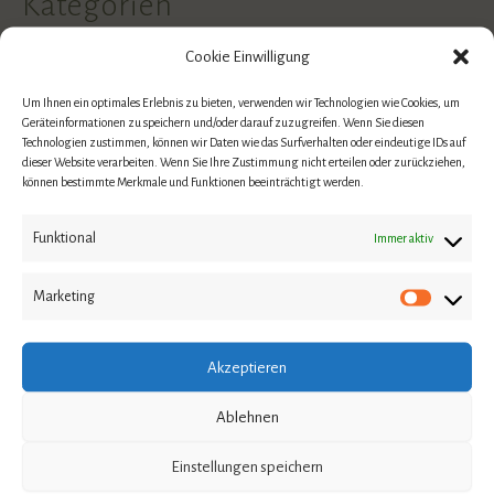
Kategorien
Cookie Einwilligung
Allgemein
Um Ihnen ein optimales Erlebnis zu bieten, verwenden wir Technologien wie Cookies, um
Coaching
Geräteinformationen zu speichern und/oder darauf zuzugreifen. Wenn Sie diesen
Technologien zustimmen, können wir Daten wie das Surfverhalten oder eindeutige IDs auf
EMDR
dieser Website verarbeiten. Wenn Sie Ihre Zustimmung nicht erteilen oder zurückziehen,
können bestimmte Merkmale und Funktionen beeinträchtigt werden.
Persönlichkeitscoaching
Funktional
Immer aktiv
Psychologie
Reitercoaching
Marketing
Traumatherapie
Akzeptieren
Neueste Beiträge
Ablehnen
Warum Heilung ein Prozess und kein gradliniger Weg
Einstellungen speichern
ist