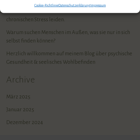
Cookie-Richtlinie
Datenschutzerklärung
Impressum
Stress lass nach – warum so viele Menschen an
chronischen Stress leiden.
Warum suchen Menschen im Außen, was sie nur in sich
selbst finden können?
Herzlich willkommen auf meinem Blog über psychische
Gesundheit & seelisches Wohlbefinden
Archive
März 2025
Januar 2025
Dezember 2024