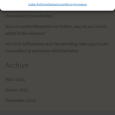
Cookie-Richtlinie
Datenschutzerklärung
Impressum
Stress lass nach – warum so viele Menschen an
chronischen Stress leiden.
Warum suchen Menschen im Außen, was sie nur in sich
selbst finden können?
Herzlich willkommen auf meinem Blog über psychische
Gesundheit & seelisches Wohlbefinden
Archive
März 2025
Januar 2025
Dezember 2024