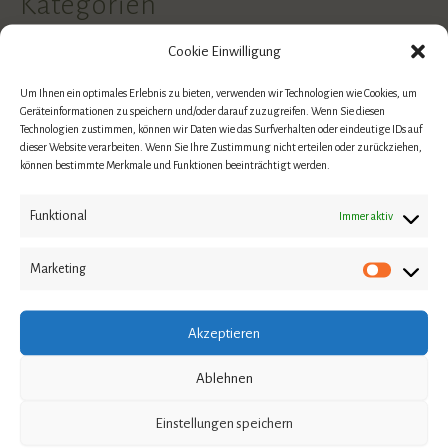
Kategorien
Cookie Einwilligung
Allgemein
Um Ihnen ein optimales Erlebnis zu bieten, verwenden wir Technologien wie Cookies, um
Coaching
Geräteinformationen zu speichern und/oder darauf zuzugreifen. Wenn Sie diesen
Technologien zustimmen, können wir Daten wie das Surfverhalten oder eindeutige IDs auf
EMDR
dieser Website verarbeiten. Wenn Sie Ihre Zustimmung nicht erteilen oder zurückziehen,
können bestimmte Merkmale und Funktionen beeinträchtigt werden.
Persönlichkeitscoaching
Funktional
Immer aktiv
Psychologie
Reitercoaching
Marketing
Traumatherapie
Akzeptieren
Neueste Beiträge
Ablehnen
Warum Heilung ein Prozess und kein gradliniger Weg
Einstellungen speichern
ist