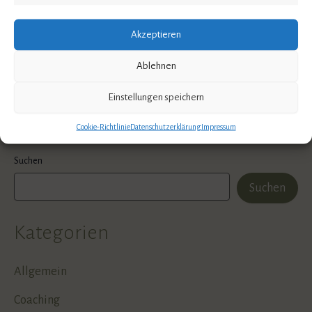
es
,
,
,
,
Ängste
Burnout
chronischer Stress
Depressionen
psychische
Akzeptieren
,
,
,
,
,
Erkrankungen
PTBS
Stress
Stressauslöser
Trauma
,
,
Traumaerfahrung
traumasensibel
Zwänge
Ablehnen
Einstellungen speichern
Cookie-Richtlinie
Datenschutzerklärung
Impressum
Suchen
Suchen
Kategorien
Allgemein
Coaching