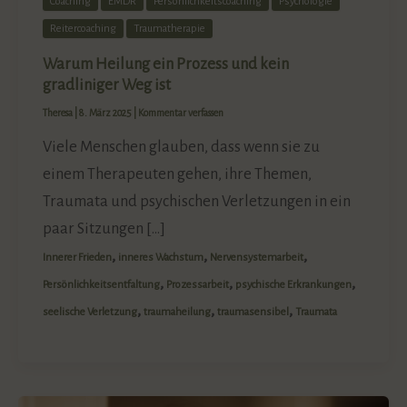
Coaching
EMDR
Persönlichkeitscoaching
Psychologie
Reitercoaching
Traumatherapie
Warum Heilung ein Prozess und kein
gradliniger Weg ist
Theresa
|
8. März 2025
|
Kommentar verfassen
Viele Menschen glauben, dass wenn sie zu
einem Therapeuten gehen, ihre Themen,
Traumata und psychischen Verletzungen in ein
paar Sitzungen […]
,
,
,
Innerer Frieden
inneres Wachstum
Nervensystemarbeit
,
,
,
Persönlichkeitsentfaltung
Prozessarbeit
psychische Erkrankungen
,
,
,
seelische Verletzung
traumaheilung
traumasensibel
Traumata