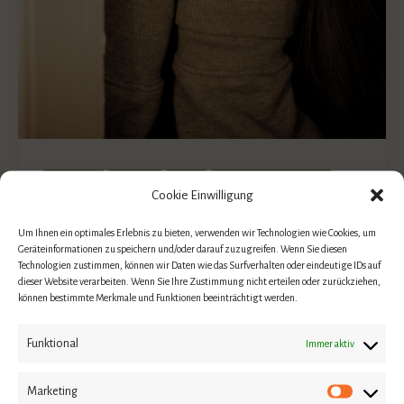
Allgemein
Coaching
EMDR
Persönlichkeitscoaching
Cookie Einwilligung
Psychologie
Traumatherapie
Um Ihnen ein optimales Erlebnis zu bieten, verwenden wir Technologien wie Cookies, um
Stress lass nach – warum so viele Menschen an
Geräteinformationen zu speichern und/oder darauf zuzugreifen. Wenn Sie diesen
chronischen Stress leiden.
Technologien zustimmen, können wir Daten wie das Surfverhalten oder eindeutige IDs auf
dieser Website verarbeiten. Wenn Sie Ihre Zustimmung nicht erteilen oder zurückziehen,
Theresa
|
18. Januar 2025
|
Kommentar verfassen
können bestimmte Merkmale und Funktionen beeinträchtigt werden.
Fühlst Du Dich häufig gestresst und
Funktional
Immer aktiv
überfordert? Stress ist zu einem alltäglichen
Begleiter für viele Menschen geworden. Egal ob
Marketing