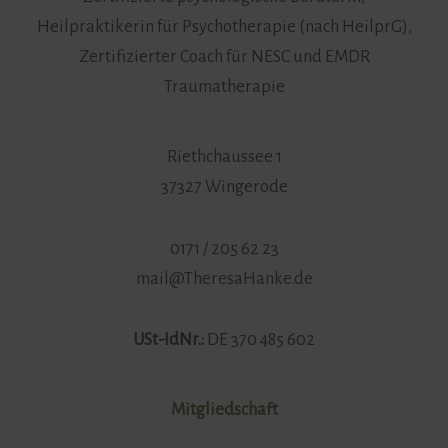
Heilpraktikerin für Psychotherapie (nach HeilprG),
Zertifizierter Coach für NESC und EMDR
Traumatherapie
Riethchaussee 1
37327 Wingerode
0171 / 205 62 23
mail@TheresaHanke.de
USt-IdNr.:
DE 370 485 602
Mitgliedschaft