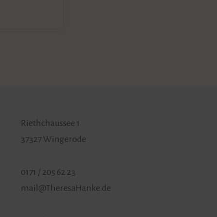
Riethchaussee 1
37327 Wingerode
0171 / 205 62 23
mail@TheresaHanke.de