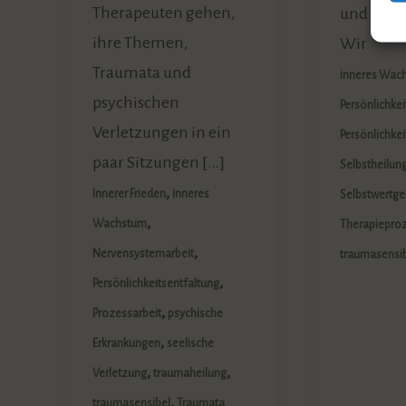
Therapeuten gehen,
und Frie
ihre Themen,
Wir
Traumata und
inneres Wac
psychischen
Persönlichkei
Verletzungen in ein
Persönlichke
paar Sitzungen […]
Selbstheilun
,
Innerer Frieden
inneres
Selbstwertge
,
Wachstum
Therapiepro
,
Nervensystemarbeit
traumasensi
,
Persönlichkeitsentfaltung
,
Prozessarbeit
psychische
,
Erkrankungen
seelische
,
,
Verletzung
traumaheilung
,
traumasensibel
Traumata