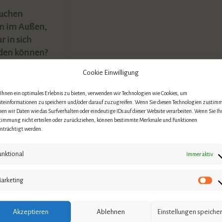
uchen
n im Außen,
r in sich
nden können?
Januar 2025
|
Cookie Einwilligung
erfassen
hnen ein optimales Erlebnis zu bieten, verwenden wir Technologien wie Cookies, um
äteinformationen zu speichern und/oder darauf zuzugreifen. Wenn Sie diesen Technologien zustim
en wir Daten wie das Surfverhalten oder eindeutige IDs auf dieser Website verarbeiten. Wenn Sie Ih
erapeutin
timmung nicht erteilen oder zurückziehen, können bestimmte Merkmale und Funktionen
inträchtigt werden.
hin für
hkeitsentwic
unktional
Immer aktiv
gegne ich
ieder
arketing
, die im
Akzeptieren
Ablehnen
Einstellungen speiche
ch Erfüllung