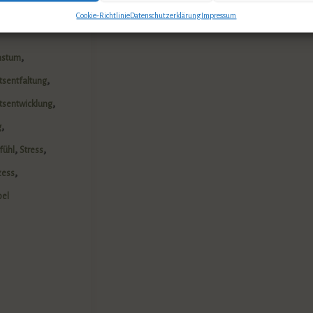
den suchen.
Cookie-Richtlinie
Datenschutzerklärung
Impressum
,
hstum
,
tsentfaltung
,
itsentwicklung
,
g
,
,
fühl
Stress
,
zess
bel