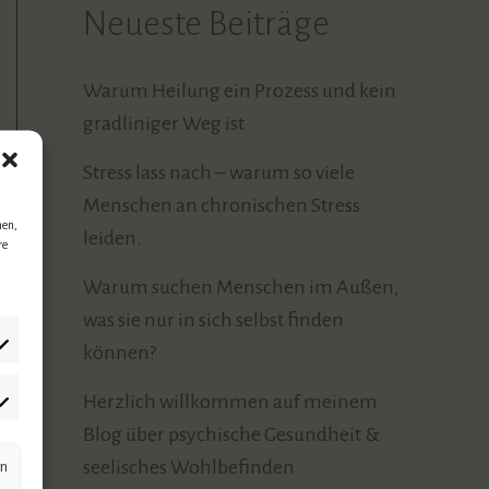
Neueste Beiträge
Warum Heilung ein Prozess und kein
gradliniger Weg ist
Stress lass nach – warum so viele
Menschen an chronischen Stress
men,
leiden.
re
Warum suchen Menschen im Außen,
was sie nur in sich selbst finden
können?
Herzlich willkommen auf meinem
Blog über psychische Gesundheit &
seelisches Wohlbefinden
rn