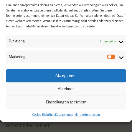
Um Ihnen ein optimales Erlebnis zu bieten, verwenden wir Technologien wie Cookies, um
Persönlichkeitscoaching
Geräteinformationen zu speichern und/oder darauf zuzugreifen. Wenn Sie diesen
Technologien zustimmen, können wir Daten wie das Surfverhalten oder eindeutige IDs auf
Psychologie
dieser Website verarbeiten. Wenn Sie Ihre Zustimmung nicht erteilen oder zurückziehen,
können bestimmte Merkmale und Funktionen beeinträchtigt werden.
Reitercoaching
Funktional
Immer aktiv
Traumatherapie
Marketing
Neueste Beiträge
Akzeptieren
Warum Heilung ein Prozess und kein gradliniger Weg
ist
Ablehnen
Stress lass nach – warum so viele Menschen an
Einstellungen speichern
chronischen Stress leiden.
Cookie-Richtlinie
Datenschutzerklärung
Impressum
Warum suchen Menschen im Außen, was sie nur in sich
selbst finden können?